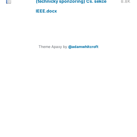
(technický sponzoring) Čs. sekce
8.8K
IEEE.docx
Theme Apaxy by
@adamwhitcroft